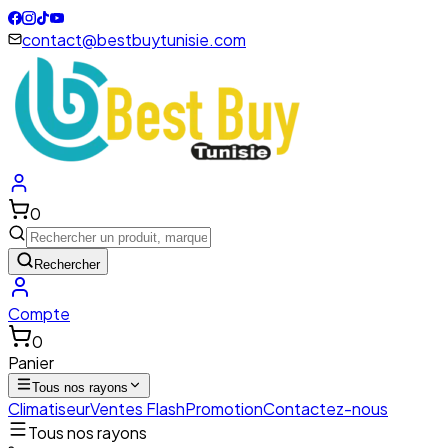
contact@bestbuytunisie.com
0
Rechercher
Compte
0
Panier
Tous nos rayons
Climatiseur
Ventes Flash
Promotion
Contactez-nous
Tous nos rayons