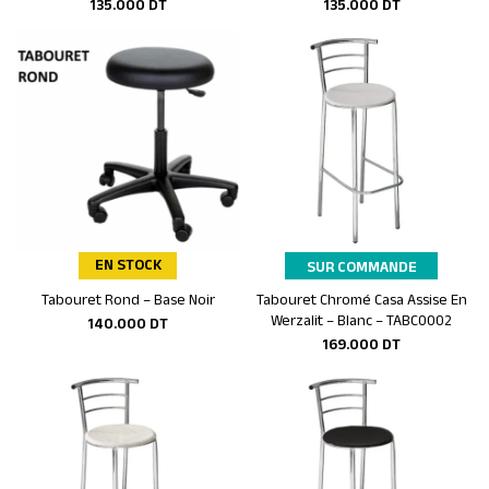
135.000
DT
135.000
DT
EN STOCK
SUR COMMANDE
Tabouret Rond – Base Noir
Tabouret Chromé Casa Assise En
Ajouter au panier
Ajouter au panier
Werzalit – Blanc – TABC0002
140.000
DT
169.000
DT