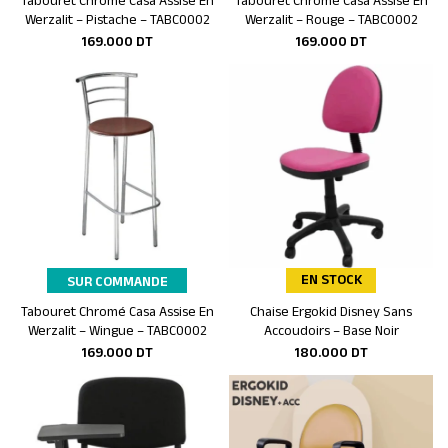
Tabouret Chromé Casa Assise En
Tabouret Chromé Casa Assise En
Ajouter au panier
Ajouter au panier
Werzalit – Pistache – TABC0002
Werzalit – Rouge – TABC0002
169.000
DT
169.000
DT
EN STOCK
SUR COMMANDE
Tabouret Chromé Casa Assise En
Chaise Ergokid Disney Sans
Ajouter au panier
Ajouter au panier
Werzalit – Wingue – TABC0002
Accoudoirs – Base Noir
169.000
DT
180.000
DT