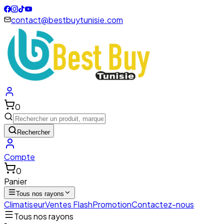
contact@bestbuytunisie.com
0
Rechercher
Compte
0
Panier
Tous nos rayons
Climatiseur
Ventes Flash
Promotion
Contactez-nous
Tous nos rayons