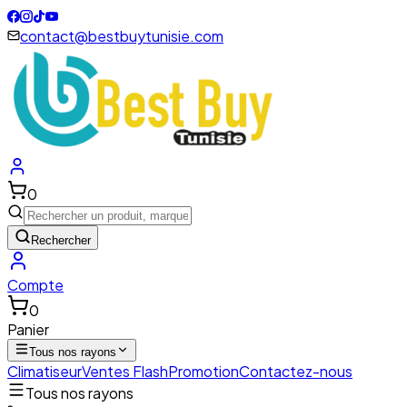
contact@bestbuytunisie.com
0
Rechercher
Compte
0
Panier
Tous nos rayons
Climatiseur
Ventes Flash
Promotion
Contactez-nous
Tous nos rayons