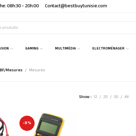
he: 08h:30 - 20h:00
Contact@bestbuytunisie.com
SSION
GAMING
MULTIMÉDIA
ELECTROMÉNAGER
GBF/Mesures
Mesures
Show
12
20
30
All
-8%