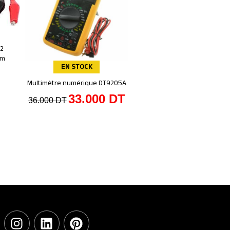
 2
1m
EN STOCK
Multimètre numérique DT9205A
Ajouter au panier
33.000
DT
36.000
DT