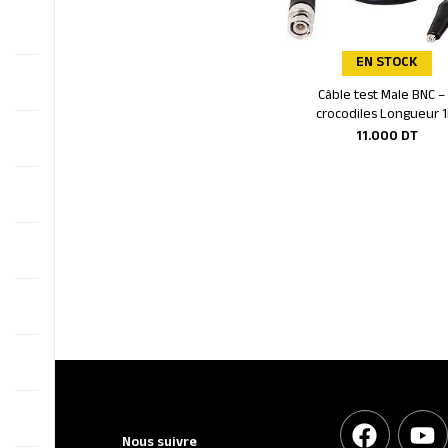
EN STOCK
Câble test Male BNC –
Ajouter au panier
crocodiles Longueur 
11.000
DT
Nous suivre