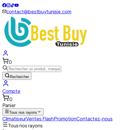
contact@bestbuytunisie.com
0
Rechercher
Compte
0
Panier
Tous nos rayons
Climatiseur
Ventes Flash
Promotion
Contactez-nous
Tous nos rayons