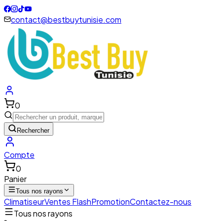
contact@bestbuytunisie.com
0
Rechercher
Compte
0
Panier
Tous nos rayons
Climatiseur
Ventes Flash
Promotion
Contactez-nous
Tous nos rayons