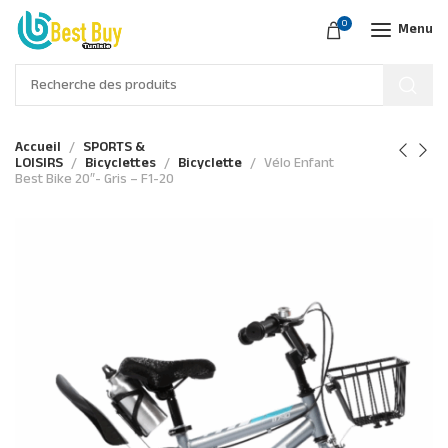
0
Menu
Accueil
SPORTS &
LOISIRS
Bicyclettes
Bicyclette
Vélo Enfant
Best Bike 20″- Gris – F1-20