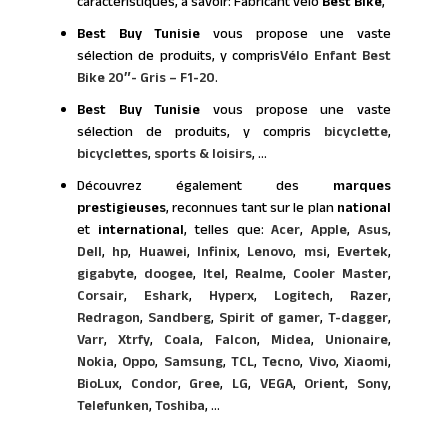
caractéristiques, à savoir: Fabricant vélo
Best BIke
,
Best Buy Tunisie
vous propose une vaste
sélection de produits, y compris
Vélo Enfant Best
Bike 20″- Gris – F1-20
.
Best Buy Tunisie
vous propose une vaste
sélection de produits, y compris
bicyclette
,
bicyclettes
,
sports & loisirs
, ...
Découvrez également des
marques
prestigieuses
, reconnues tant sur le plan
national
et
international
, telles que:
Acer
,
Apple
,
Asus
,
Dell
,
hp
,
Huawei
,
Infinix
,
Lenovo
,
msi
,
Evertek
,
gigabyte
,
doogee
,
Itel
,
Realme
,
Cooler Master
,
Corsair
,
Eshark
,
Hyperx
,
Logitech
,
Razer
,
Redragon
,
Sandberg
,
Spirit of gamer
,
T-dagger
,
Varr
,
Xtrfy
,
Coala
,
Falcon
,
Midea
,
Unionaire
,
Nokia
,
Oppo
,
Samsung
,
TCL
,
Tecno
,
Vivo
,
Xiaomi
,
BioLux
,
Condor
,
Gree
,
LG
,
VEGA
,
Orient
,
Sony
,
Telefunken
,
Toshiba
, ...