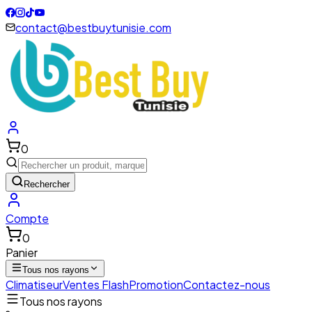
contact@bestbuytunisie.com
0
Rechercher
Compte
0
Panier
Tous nos rayons
Climatiseur
Ventes Flash
Promotion
Contactez-nous
Tous nos rayons