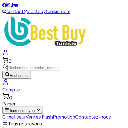
contact@bestbuytunisie.com
0
Rechercher
Compte
0
Panier
Tous nos rayons
Climatiseur
Ventes Flash
Promotion
Contactez-nous
Tous nos rayons