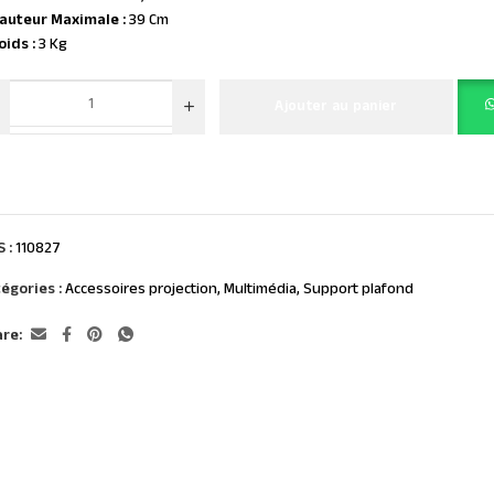
auteur Maximale :
39 Cm
oids :
3 Kg
Ajouter au panier
S :
110827
égories :
Accessoires projection
,
Multimédia
,
Support plafond
re: