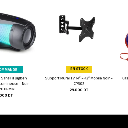
EN STOCK
COMMANDE
 Sans Fil Bigben
Support Mural TV 14″ – 42″ Mobile Noir –
Cas
r au panier
Ajouter au panier
 Lumineuse – Noir-
CP302
YBTIPMINI
29.000
DT
.000
DT