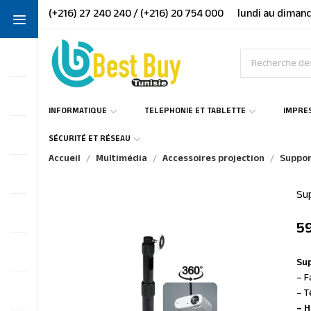
(+216) 27 240 240 / (+216) 20 754 000
lundi au dimanc
INFORMATIQUE
TELEPHONIE ET TABLETTE
IMPRE
SÉCURITÉ ET RÉSEAU
Accueil
Multimédia
Accessoires projection
Suppor
Su
5
Sup
– F
– T
– H