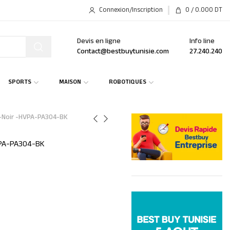
Connexion/Inscription
0
/
0.000
DT
Devis en ligne
Info line
Contact@bestbuytunisie.com
27.240.240
SPORTS
MAISON
ROBOTIQUES
 -Noir -HVPA-PA304-BK
HVPA-PA304-BK