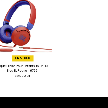
EN STOCK
EN STOCK
que Filaire Pour Enfants Jbl Jr310 –
Casque Filaire TTEC SoundBuddy 
Ajouter au panier
Ajouter au panier
Bleu Et Rouge – 97691
Enfant – Bleu – 2KM132M
89.000
DT
55.000
DT