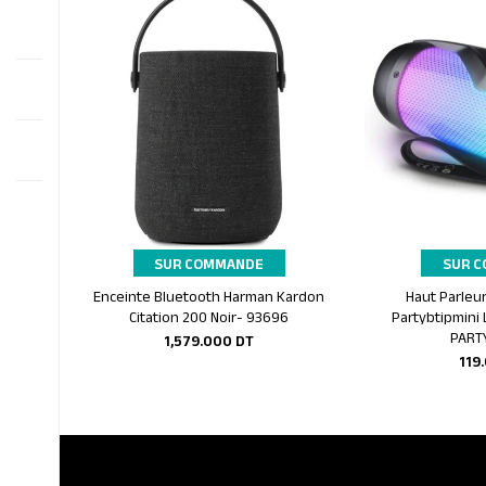
SUR COMMANDE
SUR 
Enceinte Bluetooth Harman Kardon
Haut Parleur
Ajouter au panier
Ajoute
Citation 200 Noir- 93696
Partybtipmini
PART
1,579.000
DT
119