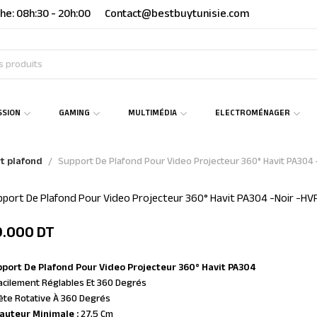
he: 08h:30 - 20h:00
Contact@bestbuytunisie.com
SSION
GAMING
MULTIMÉDIA
ELECTROMÉNAGER
t plafond
Support De Plafond Pour Video Projecteur 360° Havit PA304
pport De Plafond Pour Video Projecteur 360° Havit PA304 -Noir -
9.000
DT
port De Plafond Pour Video Projecteur 360° Havit PA304
acilement Réglables Et 360 Degrés
ête Rotative À 360 Degrés
auteur Minimale :
27,5 Cm