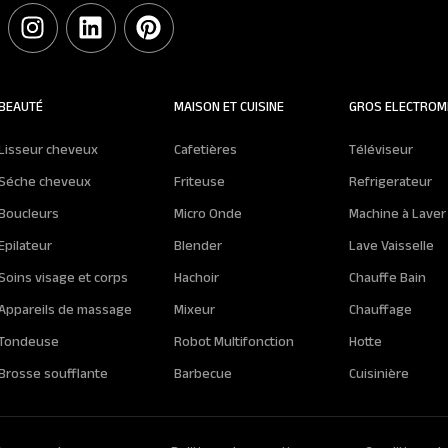
BEAUTÉ
MAISON ET CUISINE
GROS ELECTROM
Lisseur cheveux
Cafetières
Téléviseur
Séche cheveux
Friteuse
Refrigerateur
Boucleurs
Micro Onde
Machine à Laver
Epilateur
Blender
Lave Vaisselle
Soins visage et corps
Hachoir
Chauffe Bain
Appareils de massage
Mixeur
Chauffage
Tondeuse
Robot Multifonction
Hotte
Brosse soufflante
Barbecue
Cuisinière