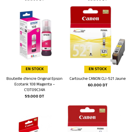
EN STOCK
EN STOCK
Bouteille d’encre Original Epson
Cartouche CANON CLI-521 Jaune
Ajouter au panier
Ajouter au panier
Ecotank 108 Magenta –
60.000
DT
C13T09C34A
59.000
DT