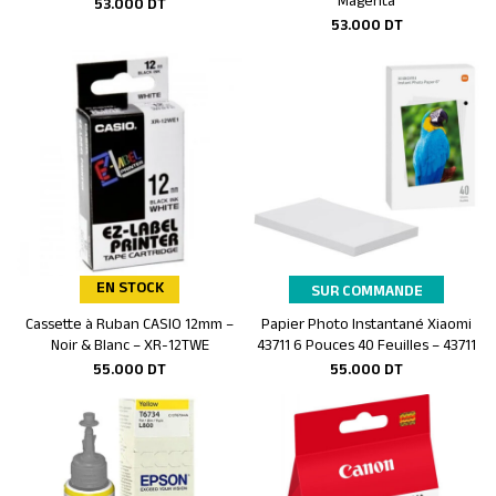
Magenta
53.000
DT
53.000
DT
EN STOCK
SUR COMMANDE
Cassette à Ruban CASIO 12mm –
Papier Photo Instantané Xiaomi
Ajouter au panier
Ajouter au panier
Noir & Blanc – XR-12TWE
43711 6 Pouces 40 Feuilles – 43711
55.000
DT
55.000
DT