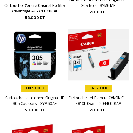
Cartouche Jet d’encre Original HP
Ajouter au panier
Cartouche D’encre Original Hp 655
305 Noir – 3YM61AE
Ajouter au panier
Advantage – CYAN CZ110AE
59.000
DT
58.000
DT
EN STOCK
EN STOCK
Cartouche Jet d’encre Original HP
Cartouche Jet D’encre CANON CLI-
Ajouter au panier
Ajouter au panier
305 Couleurs – 3YM60AE
481XL Cyan – 2044C001AA
59.000
DT
59.000
DT