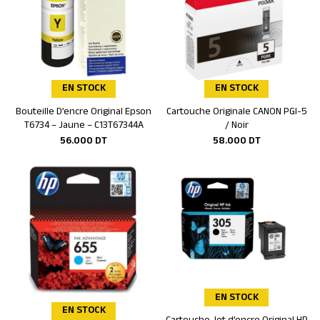
EN STOCK
EN STOCK
Bouteille D’encre Original Epson
Cartouche Originale CANON PGI-5
Ajouter au panier
Ajouter au panier
T6734 – Jaune – C13T67344A
/ Noir
56.000
DT
58.000
DT
EN STOCK
EN STOCK