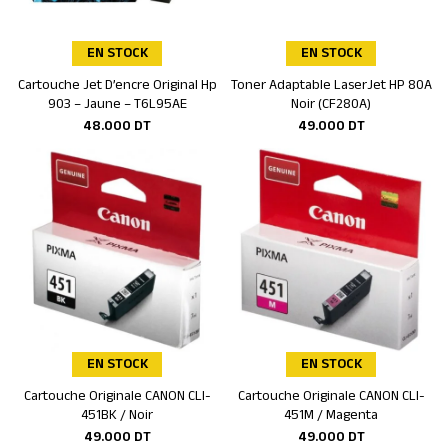
EN STOCK
EN STOCK
Cartouche Jet D’encre Original Hp
Toner Adaptable LaserJet HP 80A
Ajouter au panier
Ajouter au panier
903 – Jaune – T6L95AE
Noir (CF280A)
48.000
DT
49.000
DT
EN STOCK
EN STOCK
Cartouche Originale CANON CLI-
Cartouche Originale CANON CLI-
Ajouter au panier
Ajouter au panier
451BK / Noir
451M / Magenta
49.000
DT
49.000
DT