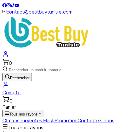
contact@bestbuytunisie.com
0
Rechercher
Compte
0
Panier
Tous nos rayons
Climatiseur
Ventes Flash
Promotion
Contactez-nous
Tous nos rayons