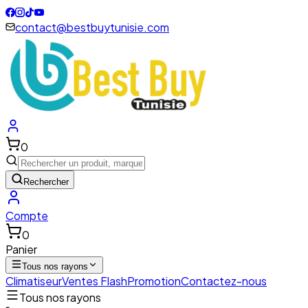
contact@bestbuytunisie.com
0
Rechercher
Compte
0
Panier
Tous nos rayons
Climatiseur
Ventes Flash
Promotion
Contactez-nous
Tous nos rayons