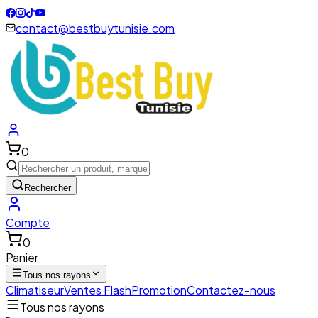
contact@bestbuytunisie.com
0
Rechercher
Compte
0
Panier
Tous nos rayons
Climatiseur
Ventes Flash
Promotion
Contactez-nous
Tous nos rayons