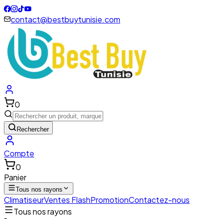
contact@bestbuytunisie.com
0
Rechercher
Compte
0
Panier
Tous nos rayons
Climatiseur
Ventes Flash
Promotion
Contactez-nous
Tous nos rayons