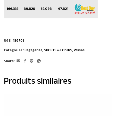
166.333
89.820
62.098
47.821
UGS :
186701
Catégories :
Bagageries
,
SPORTS & LOISIRS
,
Valises
Share:
Produits similaires