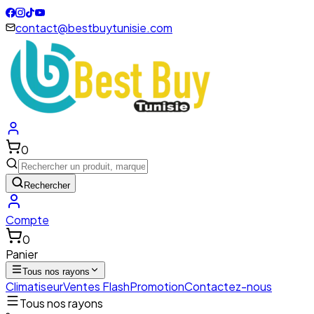
contact@bestbuytunisie.com
0
Rechercher
Compte
0
Panier
Tous nos rayons
Climatiseur
Ventes Flash
Promotion
Contactez-nous
Tous nos rayons