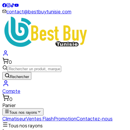
contact@bestbuytunisie.com
0
Rechercher
Compte
0
Panier
Tous nos rayons
Climatiseur
Ventes Flash
Promotion
Contactez-nous
Tous nos rayons