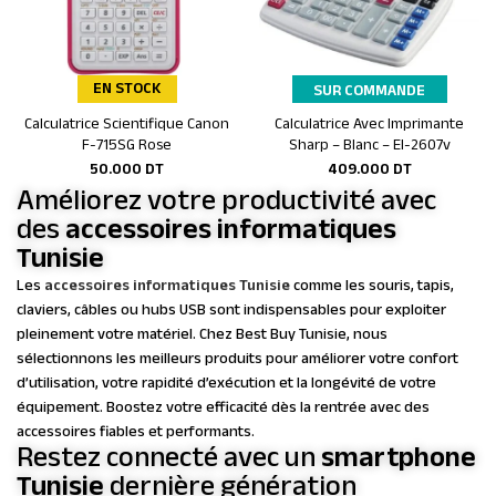
EN STOCK
SUR COMMANDE
Calculatrice Scientifique Canon
Calculatrice Avec Imprimante
Ajouter au panier
Ajouter au panier
F-715SG Rose
Sharp – Blanc – El-2607v
50.000
DT
409.000
DT
Améliorez votre productivité avec
des
accessoires informatiques
Tunisie
Les
accessoires informatiques Tunisie
comme les souris, tapis,
claviers, câbles ou hubs USB sont indispensables pour exploiter
pleinement votre matériel. Chez Best Buy Tunisie, nous
sélectionnons les meilleurs produits pour améliorer votre confort
d’utilisation, votre rapidité d’exécution et la longévité de votre
équipement. Boostez votre efficacité dès la rentrée avec des
accessoires fiables et performants.
Restez connecté avec un
smartphone
Tunisie
dernière génération