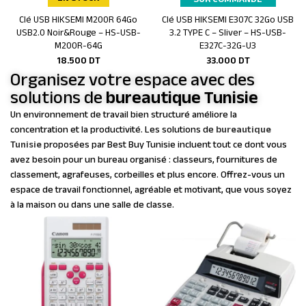
Clé USB HIKSEMI M200R 64Go
Clé USB HIKSEMI E307C 32Go USB
Ajouter au panier
Ajouter au panier
USB2.0 Noir&Rouge – HS-USB-
3.2 TYPE C – Sliver – HS-USB-
M200R-64G
E327C-32G-U3
18.500
DT
33.000
DT
Organisez votre espace avec des
solutions de
bureautique Tunisie
Un environnement de travail bien structuré améliore la
concentration et la productivité. Les solutions de
bureautique
Tunisie
proposées par Best Buy Tunisie incluent tout ce dont vous
avez besoin pour un bureau organisé : classeurs, fournitures de
classement, agrafeuses, corbeilles et plus encore. Offrez-vous un
espace de travail fonctionnel, agréable et motivant, que vous soyez
à la maison ou dans une salle de classe.