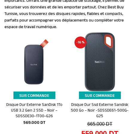
importants. Offrant une grande capacité de stockage, il permet de
sécuriser vos données et de les emporter partout. Chez Best Buy
Tunisie, vous trouverez des disques rapides, fiables et compacts,
parfaits pour accompagner vos déplacements ou compléter votre
espace de travail numérique.
-16%
SUR COMMANDE
SUR COMMANDE
Disque Dur Externe SanDisk 1To
Disque Dur Ssd Externe Sandisk
Ajouter au panier
Ajouter au panier
USB 3.2 Gen 2 SSD – Noir –
500 Go – Noir -SDSSDE61-500G-
SDSSDE30-1T00-G26
G25
569.000
DT
665.000
DT
559.000
DT