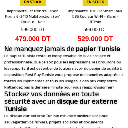
EN STOCK
EN STOCK
Imprimante Jet D’encre Canon
Imprimante 3EN1 HP Smart TANK
Ajouter au panier
Ajouter au panier
Pixma G-2410 Multifonction 3en1
585 Couleur WI-FI – Blanc –
Couleur – Noir
1F3Y4A
599.000
DT
599.000
DT
479.000
DT
529.000
DT
Ne manquez jamais de
papier Tunisie
Le
papier Tunisie
reste un indispensable de la vie scolaire et
professionnelle. Que ce soit pour les impressions, les brouillons ou
les rapports, il est essentiel de toujours avoir du papier de qualité à
disposition. Best Buy Tunisie vous propose des ramettes adaptées à
toutes les imprimantes et tous les usages, à des prix compétitifs.
N’attendez pas la dernière minute pour vous réapprovisionner !
Stockez vos données en toute
sécurité avec un
disque dur externe
Tunisie
Le
disque dur externe Tunisie
est votre meilleur allié pour
sauvegarder vos fichiers, projets scolaires et documents