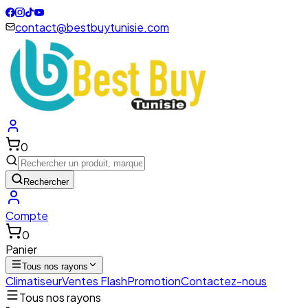
contact@bestbuytunisie.com
0
Rechercher
Compte
0
Panier
Tous nos rayons
Climatiseur
Ventes Flash
Promotion
Contactez-nous
Tous nos rayons