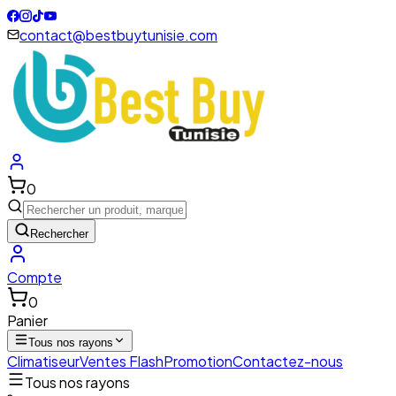
contact@bestbuytunisie.com
0
Rechercher
Compte
0
Panier
Tous nos rayons
Climatiseur
Ventes Flash
Promotion
Contactez-nous
Tous nos rayons