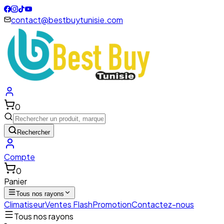
contact@bestbuytunisie.com
0
Rechercher
Compte
0
Panier
Tous nos rayons
Climatiseur
Ventes Flash
Promotion
Contactez-nous
Tous nos rayons