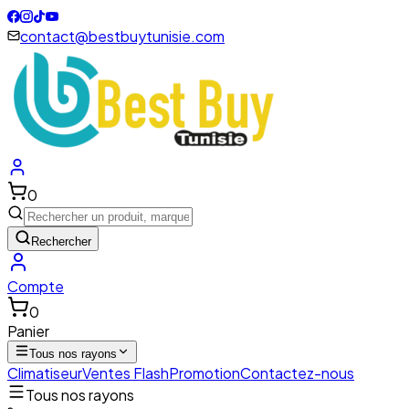
contact@bestbuytunisie.com
0
Rechercher
Compte
0
Panier
Tous nos rayons
Climatiseur
Ventes Flash
Promotion
Contactez-nous
Tous nos rayons