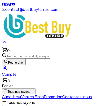
contact@bestbuytunisie.com
0
Rechercher
Compte
0
Panier
Tous nos rayons
Climatiseur
Ventes Flash
Promotion
Contactez-nous
Tous nos rayons