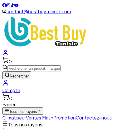
contact@bestbuytunisie.com
0
Rechercher
Compte
0
Panier
Tous nos rayons
Climatiseur
Ventes Flash
Promotion
Contactez-nous
Tous nos rayons