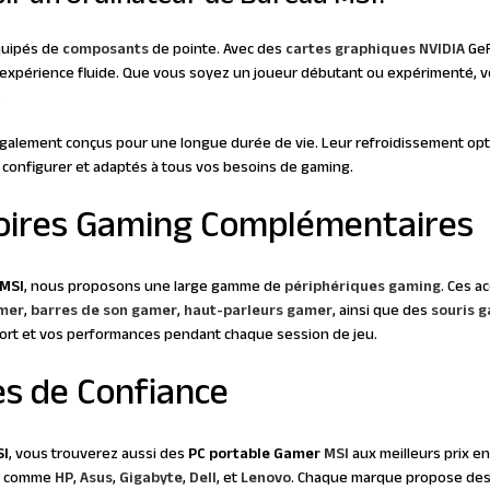
uipés de
composants
de pointe. Avec des
cartes graphiques
NVIDIA
GeF
xpérience fluide. Que vous soyez un joueur débutant ou expérimenté, vous 
.
galement conçus pour une longue durée de vie. Leur refroidissement opt
 configurer et adaptés à tous vos besoins de gaming.
oires Gaming Complémentaires
 MSI
, nous proposons une large gamme de
périphériques gaming
. Ces a
mer
,
barres de son gamer
,
haut-parleurs gamer
, ainsi que des
souris 
ort et vos performances pendant chaque session de jeu.
s de Confiance
SI
, vous trouverez aussi des
PC portable Gamer
MSI
aux meilleurs prix en
es comme
HP
,
Asus
,
Gigabyte
,
Dell
, et
Lenovo
. Chaque marque propose des 