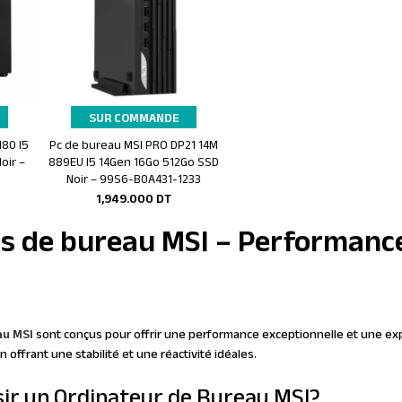
SUR COMMANDE
80 I5
Pc de bureau MSI PRO DP21 14M
Ajouter au panier
oir –
889EU I5 14Gen 16Go 512Go SSD
Noir – 99S6-B0A431-1233
1,949.000
DT
s de bureau MSI – Performance
au MSI
sont conçus pour offrir une performance exceptionnelle et une ex
offrant une stabilité et une réactivité idéales.
ir un Ordinateur de Bureau MSI?