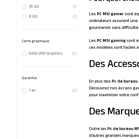
16 GO
(1)
Les
PC MSI gamer
sont éq
8 GO
(1)
ordinateurs assurent une e
gourmands sans difficulté
Les
PC MSI gaming
sont é
Carte graphique
ces modèles sont faciles à
Intel UHD Graphics
(2)
Des Access
Garantie
En plus des
Pc de bureau
Découvrez nos
écrans ga
1 an
(2)
pour maximiser votre conf
Des Marque
Outre les
Pc de bureau M
d’autres grandes marqu