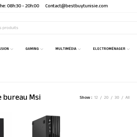
he: 08h:30 - 20h:00
Contact@bestbuytunisie.com
SSION
GAMING
MULTIMÉDIA
ELECTROMÉNAGER
e bureau Msi
Show
12
20
30
All