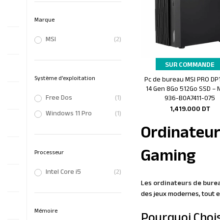
Marque
MSI
(2)
SUR COMMANDE
Pc de bureau MSI PRO DP1
Système d’exploitation
Ajouter au panier
14 Gen 8Go 512Go SSD – N
Free Dos
(1)
936-B0A7411-075
1,419.000
DT
Windows 11 Pro
(1)
Ordinateur
Gaming
Processeur
Intel Core i5
(2)
Les
ordinateurs de bure
des jeux modernes, tout en 
Mémoire
Pourquoi Chois