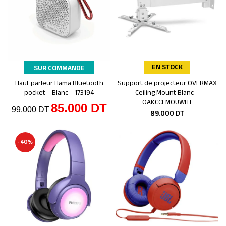
EN STOCK
SUR COMMANDE
Haut parleur Hama Bluetooth
Support de projecteur OVERMAX
Ajouter au panier
Ajouter au panier
pocket – Blanc – 173194
Ceiling Mount Blanc –
OAKCCEMOUWHT
85.000
DT
99.000
DT
89.000
DT
-40%