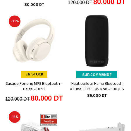
80.000
DT
120.000
DT
80.000
DT
-33%
EN STOCK
SUR COMMANDE
Casque Foneng MP3 Bluetooth –
Haut parleur Hama Bluetooth
Ajouter au panier
Ajouter au panier
Baige – BL53
« Tube 3.0 » 3 W- Noir – 188206
85.000
DT
80.000
DT
120.000
DT
-14%