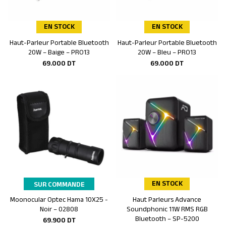
EN STOCK
EN STOCK
Haut-Parleur Portable Bluetooth
Haut-Parleur Portable Bluetooth
Ajouter au panier
Ajouter au panier
20W – Baige – PRO13
20W – Bleu – PRO13
69.000
DT
69.000
DT
EN STOCK
SUR COMMANDE
Moonocular Optec Hama 10X25 -
Haut Parleurs Advance
Ajouter au panier
Ajouter au panier
Noir – 02808
Soundphonic 11W RMS RGB
Bluetooth – SP-5200
69.900
DT