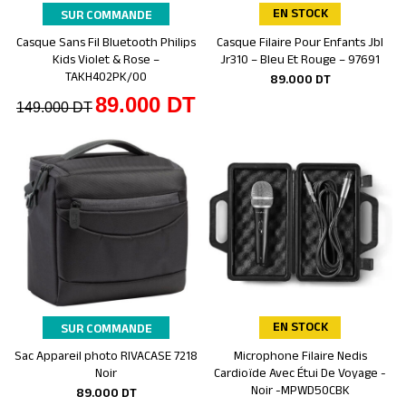
EN STOCK
SUR COMMANDE
Casque Sans Fil Bluetooth Philips
Casque Filaire Pour Enfants Jbl
Ajouter au panier
Ajouter au panier
Kids Violet & Rose –
Jr310 – Bleu Et Rouge – 97691
TAKH402PK/00
89.000
DT
89.000
DT
149.000
DT
EN STOCK
SUR COMMANDE
Sac Appareil photo RIVACASE 7218
Microphone Filaire Nedis
Ajouter au panier
Ajouter au panier
Noir
Cardioïde Avec Étui De Voyage -
Noir -MPWD50CBK
89.000
DT