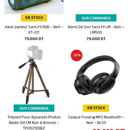
EN STOCK
SUR COMMANDE
Haut-parleur Sans Fil RGB – Vert –
Barre De Son Sans Fil LM – Noir –
Ajouter au panier
Ajouter au panier
ET-311
LM500
79.000
DT
79.000
DT
-33%
EN STOCK
SUR COMMANDE
Trépied Pour Appareils Photos
Casque Foneng MP3 Bluetooth –
Ajouter au panier
Ajouter au panier
Nedis 130 CM Noir & Bronze –
Noir – BL53
TPOD2100BZ