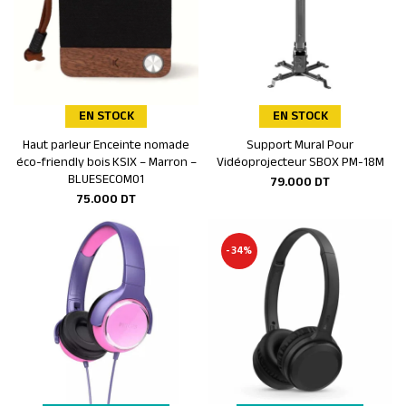
EN STOCK
EN STOCK
Haut parleur Enceinte nomade
Support Mural Pour
Ajouter au panier
Ajouter au panier
éco-friendly bois KSIX – Marron –
Vidéoprojecteur SBOX PM-18M
BLUESECOM01
79.000
DT
75.000
DT
-34%