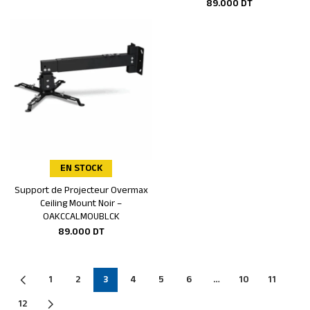
89.000
DT
EN STOCK
Support de Projecteur Overmax
Ajouter au panier
Ceiling Mount Noir –
OAKCCALMOUBLCK
89.000
DT
1
2
3
4
5
6
…
10
11
12