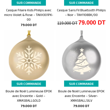
SUR COMMANDE
SUR COMMANDE
Casque Filaire Kids Philips avec
Casque Sans Fil Bluetooth Philips
Ajouter au panier
Ajouter au panier
micro Violet & Rose – TAKH301PK-
– Noir – TAH1108BK/00
00
79.000
DT
119.000
DT
79.000
DT
SUR COMMANDE
SUR COMMANDE
Boule de Noël Lumineuse EPOK
Boule de Noël Lumineuse EPOK
Ajouter au panier
Ajouter au panier
avec Enceinte – Gold –
avec Enceinte – Silver-
XMASBALLGOLD
XMASBALLSILV
79.000
DT
79.000
DT