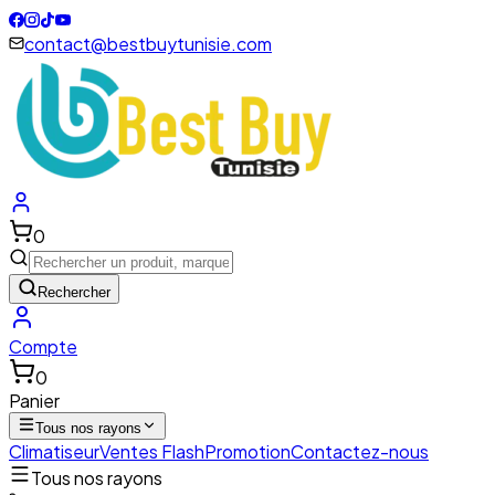
contact@bestbuytunisie.com
0
Rechercher
Compte
0
Panier
Tous nos rayons
Climatiseur
Ventes Flash
Promotion
Contactez-nous
Tous nos rayons