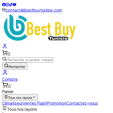
contact@bestbuytunisie.com
0
Rechercher
Compte
0
Panier
Tous nos rayons
Climatiseur
Ventes Flash
Promotion
Contactez-nous
Tous nos rayons