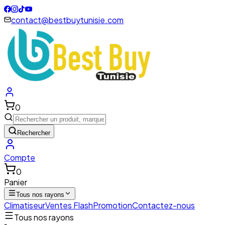
contact@bestbuytunisie.com
0
Rechercher
Compte
0
Panier
Tous nos rayons
Climatiseur
Ventes Flash
Promotion
Contactez-nous
Tous nos rayons