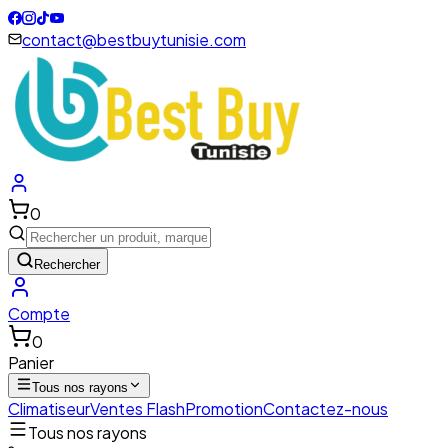
contact@bestbuytunisie.com
0
Rechercher
Compte
0
Panier
Tous nos rayons
Climatiseur
Ventes Flash
Promotion
Contactez-nous
Tous nos rayons