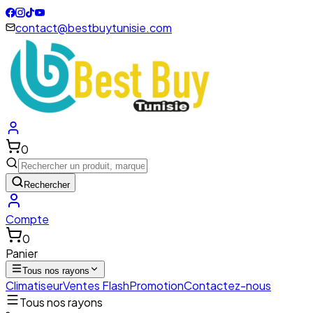
contact@bestbuytunisie.com
0
Rechercher
Compte
0
Panier
Tous nos rayons
Climatiseur
Ventes Flash
Promotion
Contactez-nous
Tous nos rayons