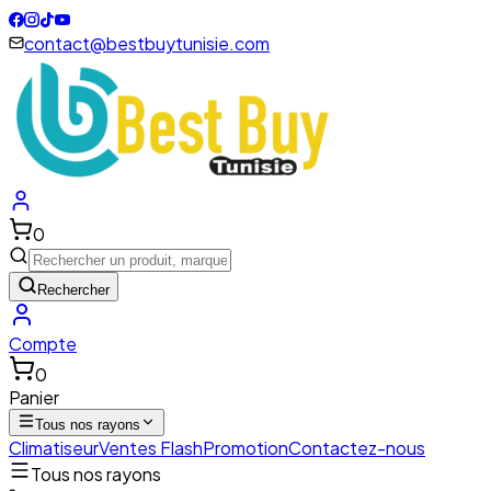
contact@bestbuytunisie.com
0
Rechercher
Compte
0
Panier
Tous nos rayons
Climatiseur
Ventes Flash
Promotion
Contactez-nous
Tous nos rayons