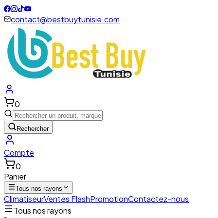
contact@bestbuytunisie.com
0
Rechercher
Compte
0
Panier
Tous nos rayons
Climatiseur
Ventes Flash
Promotion
Contactez-nous
Tous nos rayons