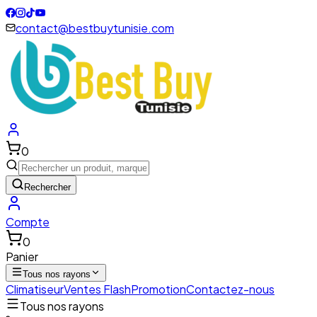
contact@bestbuytunisie.com
0
Rechercher
Compte
0
Panier
Tous nos rayons
Climatiseur
Ventes Flash
Promotion
Contactez-nous
Tous nos rayons