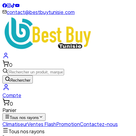
contact@bestbuytunisie.com
0
Rechercher
Compte
0
Panier
Tous nos rayons
Climatiseur
Ventes Flash
Promotion
Contactez-nous
Tous nos rayons