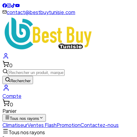
contact@bestbuytunisie.com
0
Rechercher
Compte
0
Panier
Tous nos rayons
Climatiseur
Ventes Flash
Promotion
Contactez-nous
Tous nos rayons