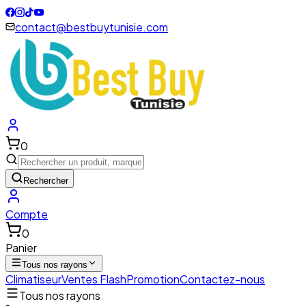
contact@bestbuytunisie.com
0
Rechercher
Compte
0
Panier
Tous nos rayons
Climatiseur
Ventes Flash
Promotion
Contactez-nous
Tous nos rayons