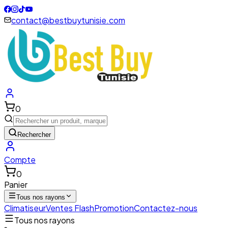
contact@bestbuytunisie.com
0
Rechercher
Compte
0
Panier
Tous nos rayons
Climatiseur
Ventes Flash
Promotion
Contactez-nous
Tous nos rayons