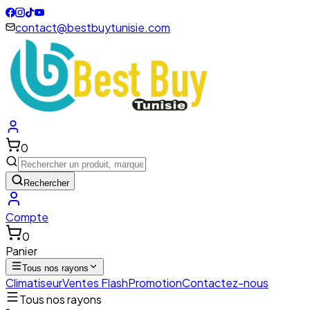
contact@bestbuytunisie.com
0
Rechercher
Compte
0
Panier
Tous nos rayons
Climatiseur
Ventes Flash
Promotion
Contactez-nous
Tous nos rayons