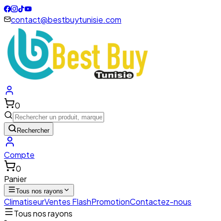
contact@bestbuytunisie.com
0
Rechercher
Compte
0
Panier
Tous nos rayons
Climatiseur
Ventes Flash
Promotion
Contactez-nous
Tous nos rayons