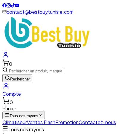
contact@bestbuytunisie.com
0
Rechercher
Compte
0
Panier
Tous nos rayons
Climatiseur
Ventes Flash
Promotion
Contactez-nous
Tous nos rayons