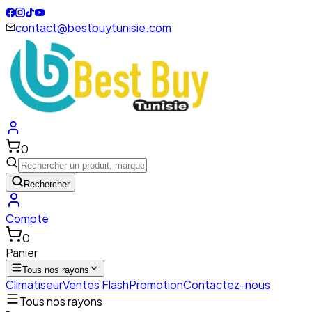
contact@bestbuytunisie.com
0
Rechercher
Compte
0
Panier
Tous nos rayons
Climatiseur
Ventes Flash
Promotion
Contactez-nous
Tous nos rayons