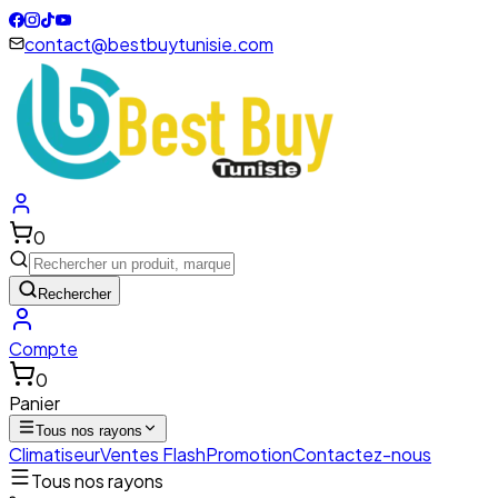
contact@bestbuytunisie.com
0
Rechercher
Compte
0
Panier
Tous nos rayons
Climatiseur
Ventes Flash
Promotion
Contactez-nous
Tous nos rayons