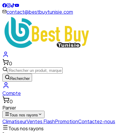
contact@bestbuytunisie.com
0
Rechercher
Compte
0
Panier
Tous nos rayons
Climatiseur
Ventes Flash
Promotion
Contactez-nous
Tous nos rayons