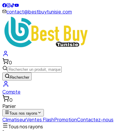
contact@bestbuytunisie.com
0
Rechercher
Compte
0
Panier
Tous nos rayons
Climatiseur
Ventes Flash
Promotion
Contactez-nous
Tous nos rayons