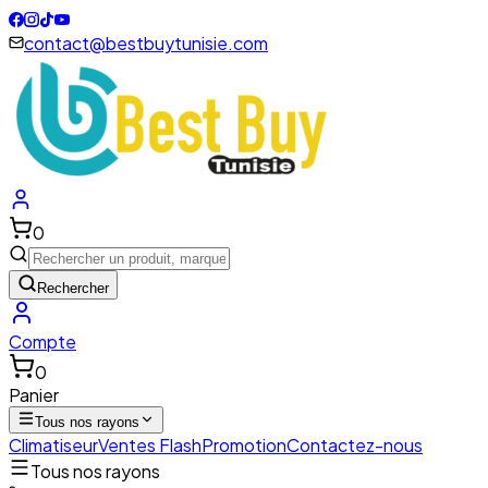
contact@bestbuytunisie.com
0
Rechercher
Compte
0
Panier
Tous nos rayons
Climatiseur
Ventes Flash
Promotion
Contactez-nous
Tous nos rayons