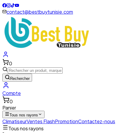
contact@bestbuytunisie.com
0
Rechercher
Compte
0
Panier
Tous nos rayons
Climatiseur
Ventes Flash
Promotion
Contactez-nous
Tous nos rayons