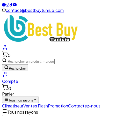
contact@bestbuytunisie.com
0
Rechercher
Compte
0
Panier
Tous nos rayons
Climatiseur
Ventes Flash
Promotion
Contactez-nous
Tous nos rayons